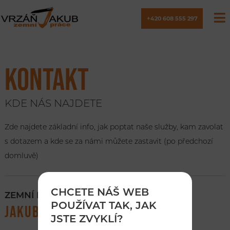
+420 608 555 297
KONTAKT
KDE NÁS NAJDETE
Zde najdete základní info, jak poptat naše služby, kam zavolat
s dotazem a kde se za námi můžete zastavit (po předchozí
domluvě)
CHCETE NÁŠ WEB
ZEMNÍ PRÁCE
POUŽÍVAT TAK, JAK
JAKUB VRZÁŇ
JSTE ZVYKLÍ?