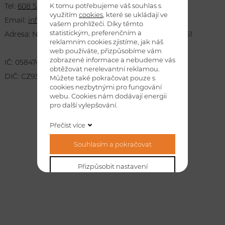
K tomu potřebujeme váš souhlas s
Tel:
608 555 297
využitím
cookies
, které se ukládají ve
Email:
info@zemni-prace-vrzan.cz
vašem prohlížeči. Díky těmto
statistickým, preferenčním a
Adresa: Nové Město 105, Chlumec nad Cidlinou, 503 51
reklamním cookies zjistíme, jak náš
web používáte, přizpůsobíme vám
zobrazené informace a nebudeme vás
IČ: 05847419
obtěžovat nerelevantní reklamou.
DIČ: CZ9301293331
Můžete také pokračovat pouze s
cookies nezbytnými pro fungování
webu. Cookies nám dodávají energii
pro další vylepšování.
Přečíst více
Souhlasím a pokračovat
Přizpůsobit nastavení