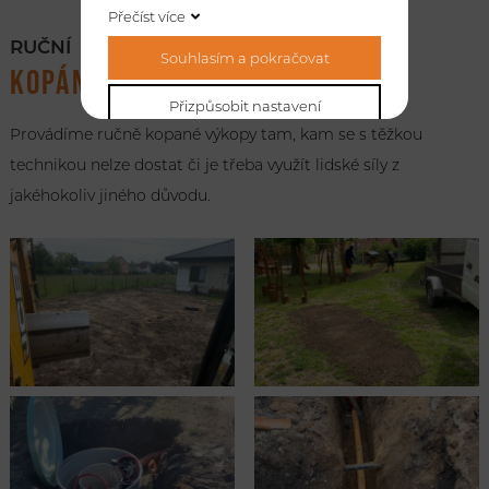
Přečíst více
RUČNÍ
Souhlasím a pokračovat
KOPÁNÍ
Přizpůsobit nastavení
Provádíme ručně kopané výkopy tam, kam se s těžkou
technikou nelze dostat či je třeba využít lidské síly z
jakéhokoliv jiného důvodu.